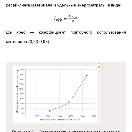
ресайклинга материала и удельные энергозатраты, в виде:
⋅
=
рес
P
k
I
эфф
e
где
k
рес — коэффициент повторного использования
материала (0,93-0,95).