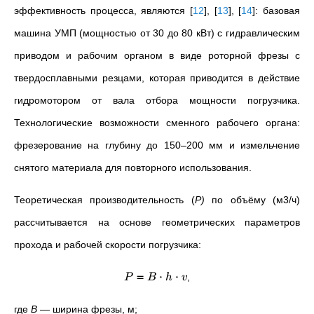
эффективность процесса, являются
[
12
]
,
[
13
]
,
[
14
]
: базовая
машина УМП (мощностью от 30 до 80 кВт) с гидравлическим
приводом и рабочим органом в виде роторной фрезы с
твердосплавными резцами, которая приводится в действие
гидромотором от вала отбора мощности погрузчика.
Технологические возможности сменного рабочего органа:
фрезерование на глубину до 150–200 мм и измельчение
снятого материала для повторного использования.
Теоретическая производительность (
P)
по объёму (м3/ч)
рассчитывается на основе геометрических параметров
прохода и рабочей скорости погрузчика:
=
⋅
⋅
,
P
B
h
v
где
B
—
ширина фрезы, м;