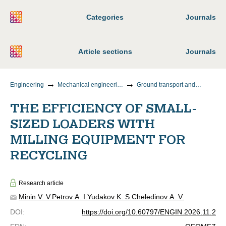
Categories
Journals
Article sections
Journals
Engineering
Mechanical engineering
Ground transport and technological means and complexes
THE EFFICIENCY OF SMALL-
SIZED LOADERS WITH
MILLING EQUIPMENT FOR
RECYCLING
Research article
Minin V. V.
Petrov A. I.
Yudakov K. S.
Cheledinov A. V.
DOI
:
https://doi.org/10.60797/ENGIN.2026.11.2