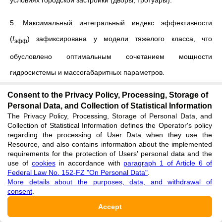
5. Максимальный интегральный индекс эффективности
(
I
) зафиксирована у модели тяжелого класса, что
эфф
обусловлено оптимальным сочетанием мощности
гидросистемы и массогабаритных параметров.
Consent to the Privacy Policy, Processing, Storage of
6.
Для нужд жилищно-коммунального хозяйства и
Personal Data, and Collection of Statistical Information
микроремонта дорог наиболее рациональным является
The Privacy Policy, Processing, Storage of Personal Data, and
Collection of Statistical Information defines the Operator's policy
средний класс, обеспечивающий баланс между
regarding the processing of User Data when they use the
маневренностью, производительностью и себестоимостью
Resource, and also contains information about the implemented
requirements for the protection of Users' personal data and the
работ.
use of
cookies
in accordance with
paragraph 1 of Article 6 of
Federal Law No. 152-FZ "On Personal Data"
.
More details about the purposes, data, and withdrawal of
consent
.
Accept