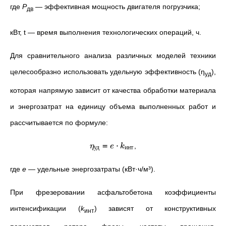
где
P
—
эффективная мощность двигателя погрузчика;
дв
кВт, t
—
время выполнения технологических операций, ч.
Для сравнительного анализа различных моделей техники
целесообразно использовать удельную эффективность (η
),
уд
которая напрямую зависит от качества обработки материала
и энергозатрат на единицу объема выполненных работ и
рассчитывается по формуле:
=
⋅
,
η
e
k
уд
инт
где
e
—
удельные энергозатраты (кВт·ч/м³).
При фрезеровании асфальтобетона коэффициенты
интенсификации (
k
) зависят от конструктивных
инт