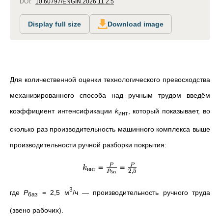
DOI:
10.60797/ENGIN.2026.11.2.5
Display full size
Download image
Для количественной оценки технологического превосходства
механизированного способа над ручным трудом введём
коэффициент интенсификации
k
, который показывает, во
инт
сколько раз производительность машинного комплекса выше
производительности ручной разборки покрытия:
=
=
P
P
k
инт
2
,
5
баз
P
3
где
P
= 2,5 м
/ч
—
производительность ручного труда
баз
(звено рабочих).