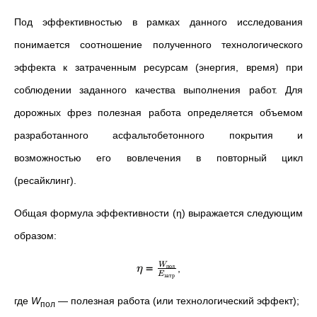
Под
эффективностью в рамках данного исследования
понимается соотношение полученного технологического
эффекта к затраченным ресурсам (энергия, время) при
соблюдении заданного качества выполнения работ. Для
дорожных фрез полезная работа определяется объемом
разработанного асфальтобетонного покрытия и
возможностью его вовлечения в повторный цикл
(ресайклинг).
Общая
формула эффективности (η) выражается следующим
образом:
=
пол
W
,
η
затр
E
где
W
—
полезная работа (или технологический эффект);
пол