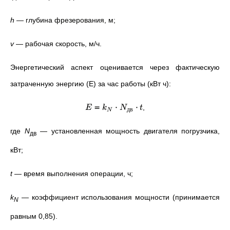
h
—
глубина фрезерования, м;
v
—
рабочая скорость, м/ч.
Энергетический аспект оценивается через фактическую
затраченную энергию (E) за час работы (кВт ч):
=
⋅
⋅
,
E
k
N
t
дв
N
где
N
—
установленная мощность двигателя погрузчика,
дв
кВт;
t
—
время выполнения операции, ч;
k
—
коэффициент использования мощности (принимается
N
равным 0,85).