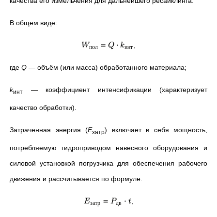
качества его измельчения для дальнейшего ресайклинга.
В общем виде:
=
⋅
,
W
Q
k
пол
инт
где
Q
—
объём (или масса) обработанного материала;
k
—
коэффициент интенсификации (характеризует
инт
качество обработки).
Затраченная энергия (
E
) включает в себя мощность,
затр
потребляемую гидроприводом навесного оборудования и
силовой установкой погрузчика для обеспечения рабочего
движения и рассчитывается по формуле:
=
⋅
,
E
P
t
затр
дв