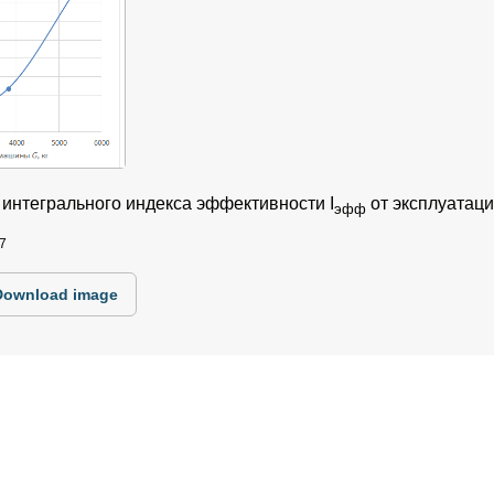
интегрального индекса эффективности I
от эксплуатац
эфф
7
Download image