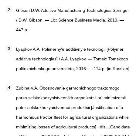
Gibson D.W.
Additive Manufacturing Technologies Springer
/ D.W. Gibson. — Llc: Science Business Media, 2010. —
447 p.
Lyapkov A.A.
Polimerny'e additivny'e texnologii
[
Polymer
additive technologies
]
/ A.A. Lyapkov. — Tomsk: Tomskogo
politexnicheskogo universiteta, 2016. — 114 p. [in Russian]
Zubina V.A. Obosnovanie garmonichnogo traktornogo
parka selskokhozyaistvennikh organizatsii pri minimizatsii
poter selskokhozyaistvennoi produktsii [Justification of a
harmonious tractor fleet for agricultural organizations while
minimizing losses of agricultural products] : dis....Candidate