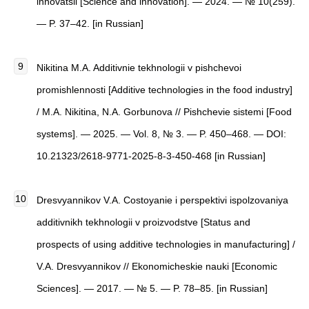
innovatsii [Science and innovation]. — 2024. — № 10(259).
— P. 37–42. [in Russian]
Nikitina M.A. Additivnie tekhnologii v pishchevoi
promishlennosti [Additive technologies in the food industry]
/ M.A. Nikitina, N.A. Gorbunova // Pishchevie sistemi [Food
systems]. — 2025. — Vol. 8, № 3. — P. 450–468. — DOI:
10.21323/2618-9771-2025-8-3-450-468 [in Russian]
Dresvyannikov V.A. Costoyanie i perspektivi ispolzovaniya
additivnikh tekhnologii v proizvodstve [Status and
prospects of using additive technologies in manufacturing] /
V.A. Dresvyannikov // Ekonomicheskie nauki [Economic
Sciences]. — 2017. — № 5. — P. 78–85. [in Russian]