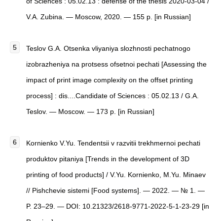
of Sciences : 05.02.13 : defense of the thesis 2020-03-04 /
V.A. Zubina. — Moscow, 2020. — 155 p. [in Russian]
Teslov G.A. Otsenka vliyaniya slozhnosti pechatnogo
izobrazheniya na protsess ofsetnoi pechati [Assessing the
impact of print image complexity on the offset printing
process] : dis....Candidate of Sciences : 05.02.13 / G.A.
Teslov. — Moscow. — 173 p. [in Russian]
Kornienko V.Yu. Tendentsii v razvitii trekhmernoi pechati
produktov pitaniya [Trends in the development of 3D
printing of food products] / V.Yu. Kornienko, M.Yu. Minaev
// Pishchevie sistemi [Food systems]. — 2022. — № 1. —
P. 23–29. — DOI: 10.21323/2618-9771-2022-5-1-23-29 [in