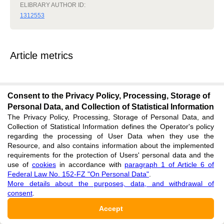
ELIBRARY AUTHOR ID:
1312553
Article metrics
VIEWS
:
794
DOWNLOADS
:
6
Consent to the Privacy Policy, Processing, Storage of
Personal Data, and Collection of Statistical Information
The Privacy Policy, Processing, Storage of Personal Data, and
Views
Downloads
Collection of Statistical Information defines the Operator's policy
regarding the processing of User Data when they use the
For all the time
Last year
Last month
Resource, and also contains information about the implemented
requirements for the protection of Users' personal data and the
use of
cookies
in accordance with
paragraph 1 of Article 6 of
Federal Law No. 152-FZ "On Personal Data"
.
Views
Total
:
VIEWS
:
794
More details about the purposes, data, and withdrawal of
consent
.
Accept