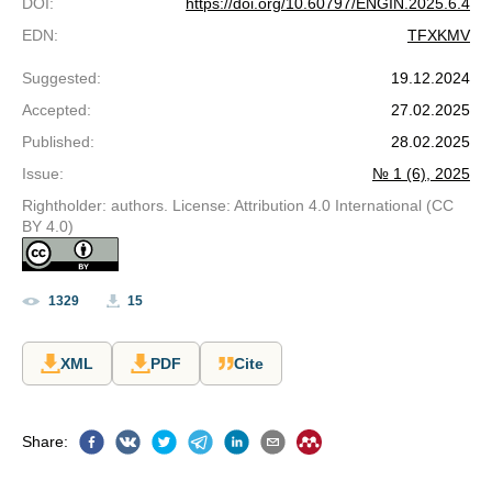
DOI
:
https://doi.org/10.60797/ENGIN.2025.6.4
EDN
:
TFXKMV
Suggested
:
19.12.2024
Accepted
:
27.02.2025
Published
:
28.02.2025
Issue
:
№ 1 (6), 2025
Rightholder: authors. License: Attribution 4.0 International (CC
BY 4.0)
1329
15
XML
PDF
Cite
Share
: