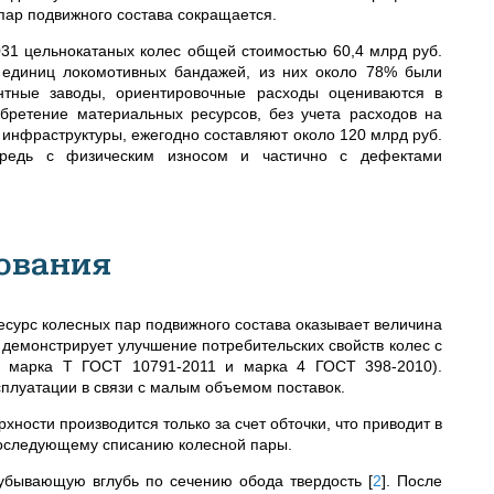
 пар подвижного состава сокращается.
031 цельнокатаных колес общей стоимостью 60,4 млрд руб.
. единиц локомотивных бандажей, из них около 78% были
нтные заводы, ориентировочные расходы оцениваются в
бретение материальных ресурсов, без учета расходов на
 инфраструктуры, ежегодно составляют около 120 млрд руб.
редь с физическим износом и частично с дефектами
ования
ресурс колесных пар подвижного состава оказывает величина
 демонстрирует улучшение потребительских свойств колес с
, марка Т ГОСТ 10791-2011 и марка 4 ГОСТ 398-2010).
сплуатации в связи с малым объемом поставок.
ности производится только за счет обточки, что приводит в
последующему списанию колесной пары.
 убывающую вглубь по сечению обода твердость
[
2
]
. После