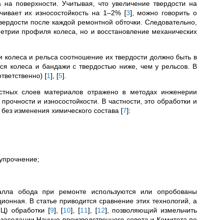
на поверхности. Учитывая, что увеличение твердости на
ичивает их износостойкость на 1–2%
[
3
]
, можно говорить о
вердости после каждой ремонтной обточки. Следовательно,
етрии профиля колеса, но и восстановление механических
и колеса и рельса соотношение их твердости должно быть в
я колеса и бандажи с твердостью ниже, чем у рельсов. В
ответственно)
[
1
]
,
[
5
]
.
остных слоев материалов отражено в методах инженерии
рочности и износостойкости. В частности, это обработки и
я без изменения химического состава
[
7
]
:
 упрочнение;
алла обода при ремонте используются или опробованы
ионная. В статье приводится сравнение этих технологий, а
ТЦ) обработки
[
9
]
,
[
10
]
,
[
11
]
,
[
12
]
, позволяющий измельчить
а заседании Научно-производственного совета и Комитета по