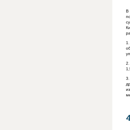
В
п
с
К
р
1
о
у
2
1
3
д
и
м