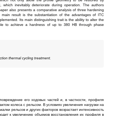
which not only allow the profile geometry to be restored by
, which inevitably deteriorate during operation. The authors
aper also presents a comparative analysis of three hardening
e main result is the substantiation of the advantages of ITC
mented. Its main distinguishing trait is the ability to alter the
ible to achieve a hardness of up to 380 HB through phase
ction thermal cycling treatment.
повреждение его ходовых частей и, в частности, профиля
ктом колеса с рельсом. В условиях увеличения нагрузки на
акалки рельсов и других факторов возрастает интенсивность
водит к увеличению объемов восстановления их профиля в