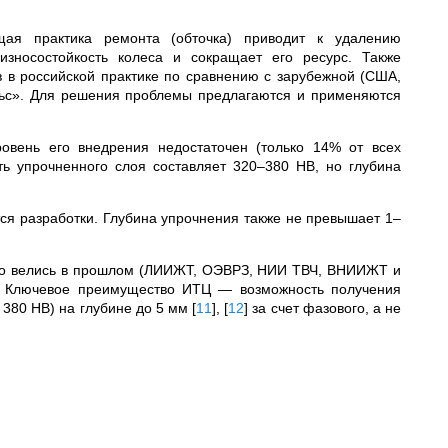
щая практика ремонта (обточка) приводит к удалению
износостойкость колеса и сокращает его ресурс. Также
в в российской практике по сравнению с зарубежной (США,
ельс». Для решения проблемы предлагаются и применяются
ровень его внедрения недостаточен (только 14% от всех
ть упрочненного слоя составляет 320–380 НВ, но глубина
тся разработки. Глубина упрочнения также не превышает 1–
вно велись в прошлом (ЛИИЖТ, ОЭВРЗ, НИИ ТВЧ, ВНИИЖТ и
и. Ключевое преимущество ИТЦ — возможность получения
о 380 НВ) на глубине до 5 мм
[
11
]
,
[
12
]
за счет фазового, а не