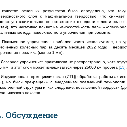
 качестве основных результатов было определено, что теку
оверхностного слоя с максимальной твердостью, что снижает 
уществует значительное несоответствие твердости колес и рельсо
итай), что негативно влияет на износостойкость пары «колесо-р
азличные методы поверхностного упрочнения при ремонте:
. Плазменное упрочнение: наиболее часто используемое, но у
бточенных колесных пар за десять месяцев 2022 года). Твердос
прочнения невелика (менее 1 мм).
. Лазерное упрочнение: практически не распространено, хотя веду
,5 мм, и этот слой может изнашиваться через 25000 км пробега
[
13
]
.
. Индукционная термоциклическая (ИТЦ) обработка: работы акти
р.), но были прекращены с внедрением плазменной технологи
змельченной структуры и, как следствие, повышенной твердости (д
еханического наклепа.
4. Обсуждение