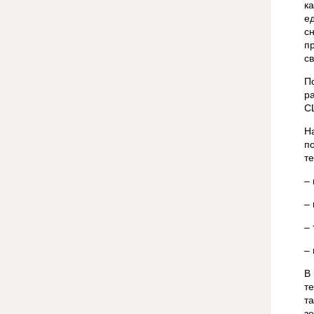
к
е
с
п
с
П
р
С
Н
п
т
–
–
–
–
В
т
т
з