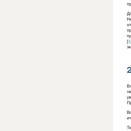
п
Д
Н
о
п
п
[
1
э
В
т
у
П
В
и
Т