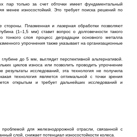
ых пар только за счет обточки имеет фундаментальный
яя менее износостойкий. Это требует поиска решений по
е стороны. Плазменная и лазерная обработки позволяют
убина (1–1,5 мм) ставит вопрос о долговечности такого
го тонкого слоя процесс деградации основного металла
азменного упрочнения также указывает на организационные
глубине до 5 мм, выглядит перспективной альтернативой.
льких циклов износа или позволить проводить упрочнение
е результаты исследований, эта технология не получила
 какая технология является оптимальной с точки зрения
стается открытым и требует дальнейших исследований и
й проблемой для железнодорожной отрасли, связанной с
нный слой, снижает потенциал износостойкости колеса.