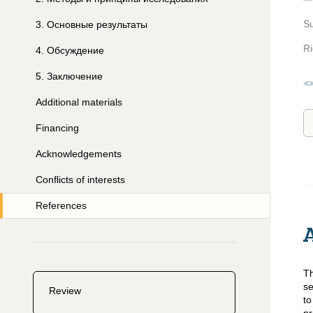
S
3
.
Основные результаты
Ri
4
.
Обсуждение
5
.
Заключение
Additional materials
Financing
Acknowledgements
Conflicts of interests
References
Th
se
Review
to