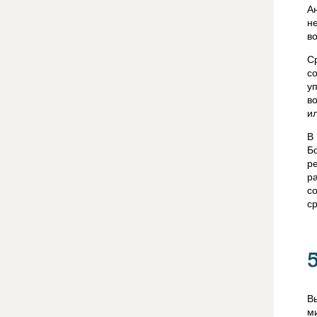
А
н
в
С
с
у
в
и
В
Б
р
р
с
с
В
м