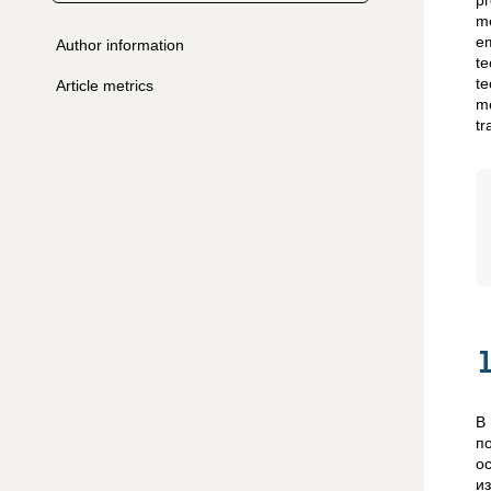
pr
me
em
Author information
te
te
Article metrics
m
tr
В
п
о
и