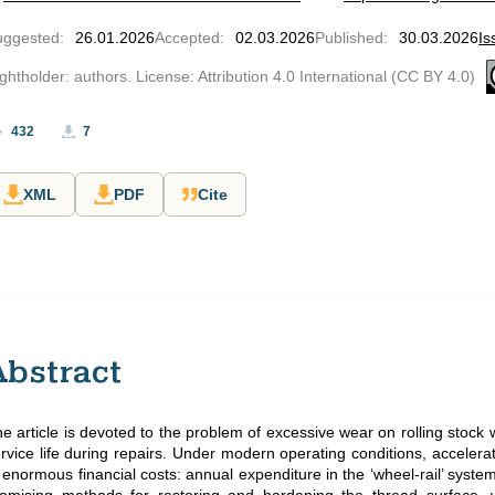
uggested
:
26.01.2026
Accepted
:
02.03.2026
Published
:
30.03.2026
Is
ghtholder: authors. License: Attribution 4.0 International (CC BY 4.0)
432
7
XML
PDF
Cite
Abstract
e article is devoted to the problem of excessive wear on rolling stock 
rvice life during repairs. Under modern operating conditions, acceler
 enormous financial costs: annual expenditure in the ‘wheel-rail’ syste