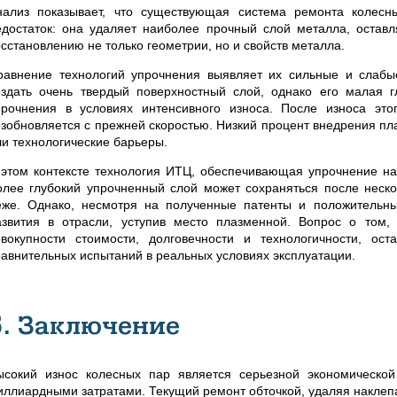
нализ показывает, что существующая система ремонта колесн
едостаток: она удаляет наиболее прочный слой металла, оставл
осстановлению не только геометрии, но и свойств металла.
равнение технологий упрочнения выявляет их сильные и слабы
оздать очень твердый поверхностный слой, однако его малая гл
прочнения в условиях интенсивного износа. После износа это
озобновляется с прежней скоростью. Низкий процент внедрения пл
ли технологические барьеры.
 этом контексте технология ИТЦ, обеспечивающая упрочнение на 
олее глубокий упрочненный слой может сохраняться после неско
еже. Однако, несмотря на полученные патенты и положительны
азвития в отрасли, уступив место плазменной. Вопрос о том,
овокупности стоимости, долговечности и технологичности, о
равнительных испытаний в реальных условиях эксплуатации.
5. Заключение
ысокий износ колесных пар является серьезной экономическо
иллиардными затратами. Текущий ремонт обточкой, удаляя наклепа