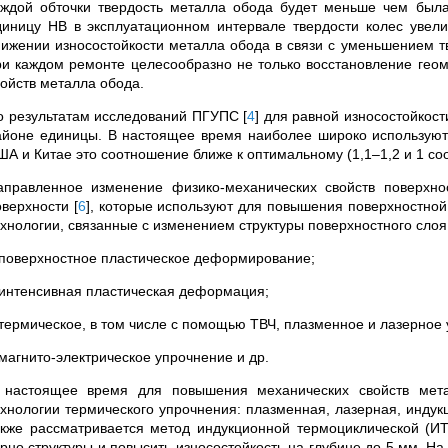
аждой обточки твердость металла обода будет меньше чем была 
диницу НВ в эксплуатационном интервале твердости колес увел
нижении износостойкости металла обода в связи с уменьшением т
ри каждом ремонте целесообразно не только восстановление геом
войств металла обода.
о результатам исследований ПГУПС
[
4
]
для равной износостойкост
айоне единицы. В настоящее время наиболее широко используютс
ША и Китае это соотношение ближе к оптимальному (1,1–1,2 и 1 со
аправленное изменение физико-механических свойств поверхн
оверхности
[
6
]
, которые используют для повышения поверхностной п
ехнологии, связанные с изменением структуры поверхностного сло
 поверхностное пластическое деформирование;
 интенсивная пластическая деформация;
 термическое, в том числе с помощью ТВЧ, плазменное и лазерное
 магнито-электрическое упрочнение и др.
 настоящее время для повышения механических свойств мет
ехнологии термического упрочнения: плазменная, лазерная, индукц
акже рассматривается метод индукционной термоциклической (И
ерно структуры и повысить износостойкость на глубине до 5 мм. Н