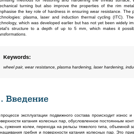
omising methods for restoring and hardening the thread surface, 
chanical turning but also improve the properties of the rim metal
phasise the key role of hardness in ensuring wear resistance. The p
chnologies: plasma, laser and induction thermal cycling (ITC). Th
chnology, which was developed earlier but has not yet been widely imple
etal’s structure to a depth of up to 5 mm, which makes it poss
ansformations.
Keywords
:
wheel pair, wear resistance, plasma hardening, laser hardening, indu
1. Введение
 процессе эксплуатации подвижного состава происходит износ и 
оверхности катания колесных пар, обусловленное постоянным конта
сь, сужения колеи, перехода на рельсы тяжелого типа, объемной з
знашивания гребня и поверхности катания колесных пар. Это при