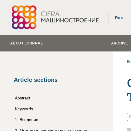
Rus
ABOUT JOURNAL
ARCHIVE
En
Article sections
Abstract
Keywords
R
1
.
Введение
2
.
Методы и принципы исследования