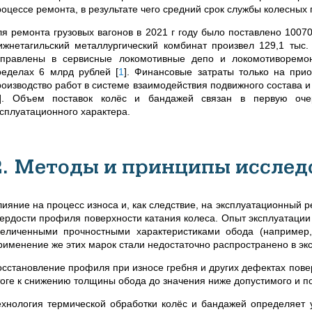
роцессе ремонта, в результате чего средний срок службы колесных
ля ремонта грузовых вагонов в 2021 г году было поставлено 1007
ижнетагильский металлургический комбинат произвел 129,1 тыс
тправлены в сервисные локомотивные депо и локомотиворемо
ределах 6 млрд рублей
[
1
]
. Финансовые затраты только на прио
роизводство работ в системе взаимодействия подвижного состава и
]
. Объем поставок колёс и бандажей связан в первую оче
ксплуатационного характера.
2. Методы и принципы исслед
лияние на процесс износа и, как следствие, на эксплуатационный 
вердости профиля поверхности катания колеса. Опыт эксплуатации
величенными прочностными характеристиками обода (например
рименение же этих марок стали недостаточно распространено в эк
осстановление профиля при износе гребня и других дефектах поверх
тоге к снижению толщины обода до значения ниже допустимого и 
ехнология термической обработки колёс и бандажей определяет