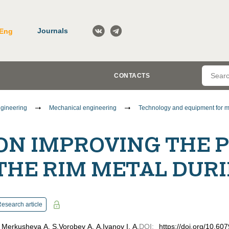
Journals
Eng
CONTACTS
gineering
Mechanical engineering
Technology and equipment for m
ON IMPROVING THE P
THE RIM METAL DURI
esearch article
Merkusheva A. S.
Vorobev A. A.
Ivanov I. A.
DOI
:
https://doi.org/10.6