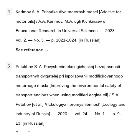
Karimov A. A. Prisadka dlya motornyh masel [Additive for
motor oils] / A.A. Karimov, M.A. ugli Kichkinaev //
Educational Research in Universal Sciences. — 2023. —
Vol. 2. — No. 3. — p. 1021-1024. [in Russian]
See reference
Petukhov S. A. Povyshenie ekologicheskoj bezopasnosti
transportnyh dvigatelej pri ispol'zovanii modificirovannogo
motornogo masla [Improving the environmental safety of
transport engines when using modified engine oil] / S.A.
Petuhov [et al.] // Ekologiya i promyshlennost' [Ecology and
industry of Russia]. — 2020. — vol. 24. — No. 1. — p. 9-
13. [in Russian]