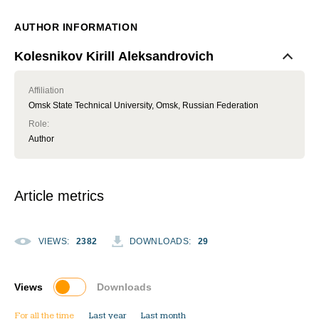
AUTHOR INFORMATION
Kolesnikov Kirill Aleksandrovich
Affiliation
Omsk State Technical University, Omsk, Russian Federation
Role
:
Author
Article metrics
VIEWS
:
2382
DOWNLOADS
:
29
Views
Downloads
For all the time
Last year
Last month