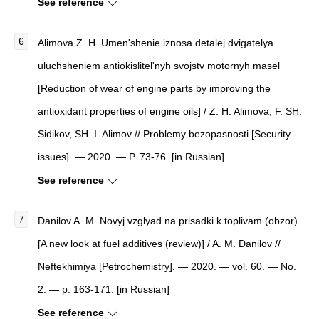
See reference
Alimova Z. H. Umen'shenie iznosa detalej dvigatelya
uluchsheniem antiokislitel'nyh svojstv motornyh masel
[Reduction of wear of engine parts by improving the
antioxidant properties of engine oils] / Z. H. Alimova, F. SH.
Sidikov, SH. I. Alimov // Problemy bezopasnosti [Security
issues]. — 2020. — P. 73-76. [in Russian]
See reference
Danilov A. M. Novyj vzglyad na prisadki k toplivam (obzor)
[A new look at fuel additives (review)] / A. M. Danilov //
Neftekhimiya [Petrochemistry]. — 2020. — vol. 60. — No.
2. — p. 163-171. [in Russian]
See reference