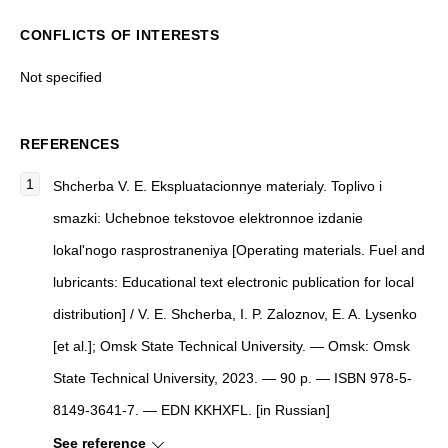
CONFLICTS OF INTERESTS
Not specified
REFERENCES
Shcherba V. E. Ekspluatacionnye materialy. Toplivo i
smazki: Uchebnoe tekstovoe elektronnoe izdanie
lokal'nogo rasprostraneniya [Operating materials. Fuel and
lubricants: Educational text electronic publication for local
distribution] / V. E. Shcherba, I. P. Zaloznov, E. A. Lysenko
[et al.]; Omsk State Technical University. — Omsk: Omsk
State Technical University, 2023. — 90 p. — ISBN 978-5-
8149-3641-7. — EDN KKHXFL. [in Russian]
See reference