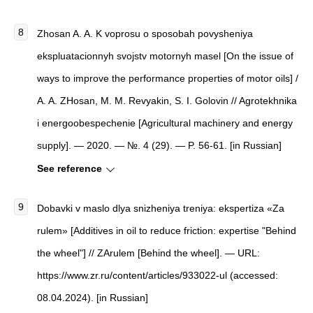
Zhosan A. A. K voprosu o sposobah povysheniya
ekspluatacionnyh svojstv motornyh masel [On the issue of
ways to improve the performance properties of motor oils] /
A. A. ZHosan, M. M. Revyakin, S. I. Golovin // Agrotekhnika
i energoobespechenie [Agricultural machinery and energy
supply]. — 2020. — №. 4 (29). — P. 56-61. [in Russian]
See reference
Dobavki v maslo dlya snizheniya treniya: ekspertiza «Za
rulem» [Additives in oil to reduce friction: expertise "Behind
the wheel"] // ZArulem [Behind the wheel]. — URL:
https://www.zr.ru/content/articles/933022-ul (accessed:
08.04.2024). [in Russian]