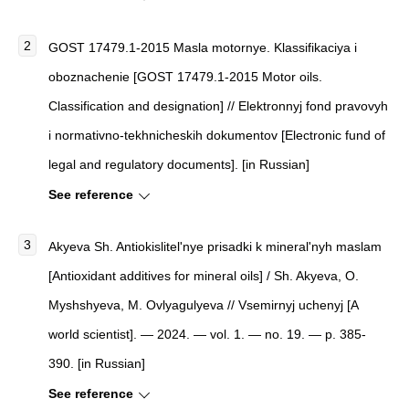
GOST 17479.1-2015 Masla motornye. Klassifikaciya i
oboznachenie [GOST 17479.1-2015 Motor oils.
Classification and designation] // Elektronnyj fond pravovyh
i normativno-tekhnicheskih dokumentov [Electronic fund of
legal and regulatory documents]. [in Russian]
See reference
Akyeva Sh. Antiokislitel'nye prisadki k mineral'nyh maslam
[Antioxidant additives for mineral oils] / Sh. Akyeva, O.
Myshshyeva, M. Ovlyagulyeva // Vsemirnyj uchenyj [A
world scientist]. — 2024. — vol. 1. — no. 19. — p. 385-
390. [in Russian]
See reference