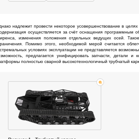
днако надлежит провести некоторое усовершенствование в целях
одернизация осуществляется за счёт оснащения программным об
лиренса, изменения положения отдельных ведущих осей. Такое
граничения. Помимо этого, необходимой мерой считается облег
кстремальных условиях эксплуатации не представляется возможн
озможность, предлагается унифицировать запчасти, детали и 
латформы полностью сварной высокотехнологичный трубчатый карка