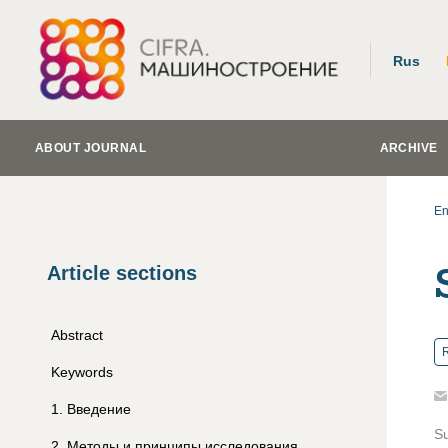
Rus
ABOUT JOURNAL
ARCHIVE
En
Article sections
Abstract
R
Keywords
1
.
Введение
S
2
.
Методы и принципы исследования