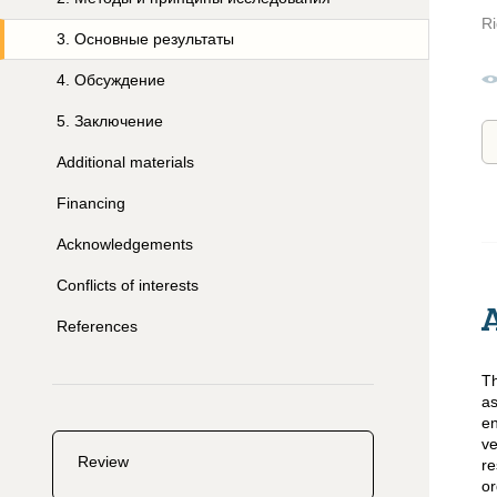
Ri
3
.
Основные результаты
4
.
Обсуждение
5
.
Заключение
Additional materials
Financing
Acknowledgements
Conflicts of interests
References
Th
a
en
ve
Review
re
or