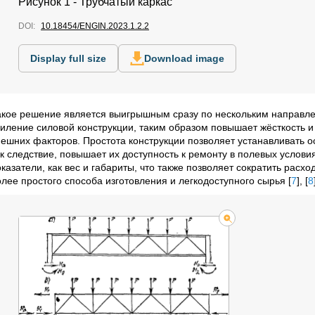
Рисунок 1 - Трубчатый каркас
DOI:
10.18454/ENGIN.2023.1.2.2
Display full size
Download image
акое решение является выигрышным сразу по нескольким направл
силение силовой конструкции, таким образом повышает жёсткость
нешних факторов. Простота конструкции позволяет устанавливать о
ак следствие, повышает их доступность к ремонту в полевых услови
оказатели, как вес и габариты, что также позволяет сократить рас
олее простого способа изготовления и легкодоступного сырья
[
7
]
,
[
8