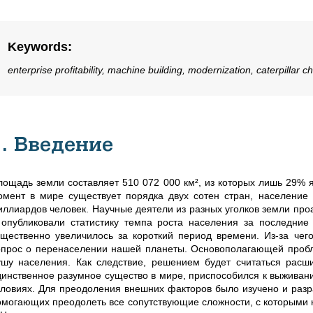
Keywords
:
enterprise profitability, machine building, modernization, caterpillar c
1. Введение
лощадь земли составляет
510 072 000 км²
, из которых лишь 29% 
омент в мире существует порядка двух сотен стран, население 
иллиардов человек. Научные деятели из разных уголков земли про
 опубликовали статистику темпа роста населения за последни
ущественно увеличилось за короткий период времени. Из-за чег
опрос о перенаселении нашей планеты. Основополагающей пробле
ушу населения. Как следствие, решением будет считаться расши
динственное разумное существо в мире, приспособился к выживани
словиях. Для преодоления внешних факторов было изучено и раз
омогающих преодолеть все сопутствующие сложности, с которыми 