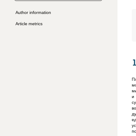
Author information
Article metrics
П
м
м
и
с
в
д
е
у
п