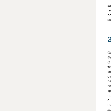
.
з
г
п
э
О
Ф
О
т
м
о
п
в
т
п
с
п
д