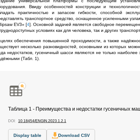
оздание универсальной платформы с последующим установле
борудования. Ввиду особенностей конструкции и технологично
бладать практичностью и запасом гибкости, способной эксплу
редставлять транспортное средство, оснащенное усиленными узла
Ripsaw EV3
»
[
4
]
. Основной задачей является свободное перемещен
труднодоступных условиях как для человека, так и других транспор
 целях обеспечения повышенной проходимости, а также надёжност
уществует несколько разновидностей, основными из которых мож
яда недостатков, гусеничный шасси являются не только наиболее
адёжными (Табл. 1).
Таблица 1 - Преимущества и недостатки гусеничных ма
DOI:
10.18454/ENGIN.2023.1.2.1
Display table
Download CSV