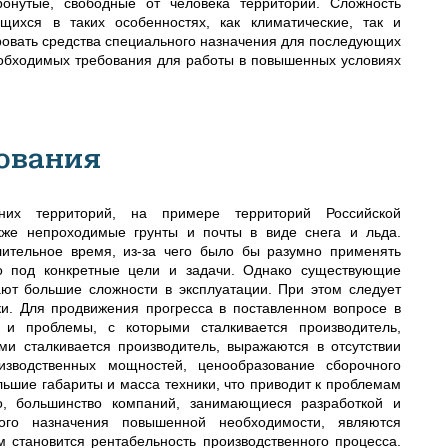
онутые, свободные от человека территории. Сложность
щихся в таких особенностях, как климатические, так и
ровать средства специального назначения для последующих
еобходимых требования для работы в повышенных условиях
ования
их территорий, на примере территорий Российской
кже непроходимые грунты и почты в виде снега и льда.
лительное время, из-за чего было бы разумно применять
но под конкретные цели и задачи. Однако существующие
ют большие сложности в эксплуатации. При этом следует
ки. Для продвижения прогресса в поставленном вопросе в
 и проблемы, с которыми сталкивается производитель,
и сталкивается производитель, выражаются в отсутствии
оизводственных мощностей, ценообразование сборочного
ольшие габариты и масса техники, что приводит к проблемам
о, большинство компаний, занимающиеся разработкой и
ого назначения повышенной необходимости, являются
 становится рентабельность производственного процесса.